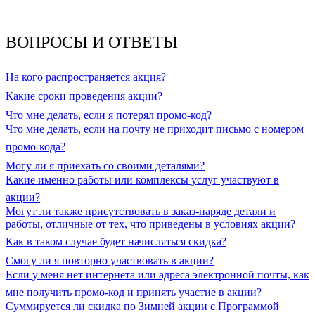
ВОПРОСЫ И ОТВЕТЫ
На кого распространяется акция?
Какие сроки проведения акции?
Что мне делать, если я потерял промо-код?
Что мне делать, если на почту не приходит письмо с номером
промо-кода?
Могу ли я приехать со своими деталями?
Какие именно работы или комплексы услуг участвуют в
акции?
Могут ли также присутствовать в заказ-наряде детали и
работы, отличные от тех, что приведены в условиях акции?
Как в таком случае будет начисляться скидка?
Смогу ли я повторно участвовать в акции?
Если у меня нет интернета или адреса электронной почты, как
мне получить промо-код и принять участие в акции?
Суммируется ли скидка по Зимней акции с Программой